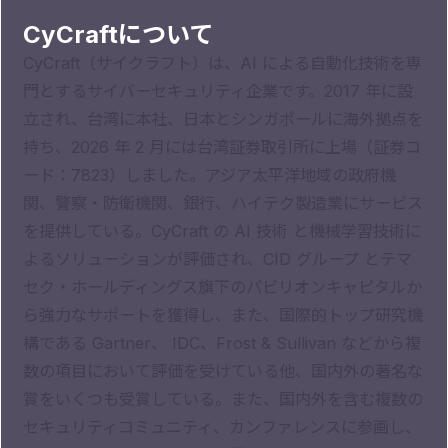
CyCraftについて
CyCraft（サイクラフト）は、AI による自動化技術を専
門とするサイバーセキュリティ企業です。2017 年に設
立され、台湾に本社、日本とシンガポールに海外拠点を
持ち、2026 年 2 月には台湾証券取引所に上場（証券コ
ード：7823）しました。アジア太平洋地域の政府機
関、警察・防衛機関、銀行、ハイテク製造業にサービス
を提供している。CyCraft の AI 技術 と機械学習技術に
よるソリューションが評価され、CID グループ とテマ
セク・ホールディングス旗下のパビリオンキャピタルか
ら強力なサポートを獲得し、また、国際的トップ研究機
構である Gartner、 IDC、Frost & Sullivan などから複
数の項目において評価を受けている他、国内外の著名な
賞をいくつも受賞している。また、国内外を含む複数の
セキュリティコミュニティ、カンファレンスに参画し、