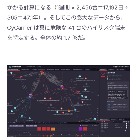
かかる計算になる（1週間 × 2,456台＝17,192日 ÷
365＝47.1年）。そしてこの膨大なデータから、
CyCarrier は真に危険な 41 台のハイリスク端末
を特定する。全体の約 1.7 ％だ。