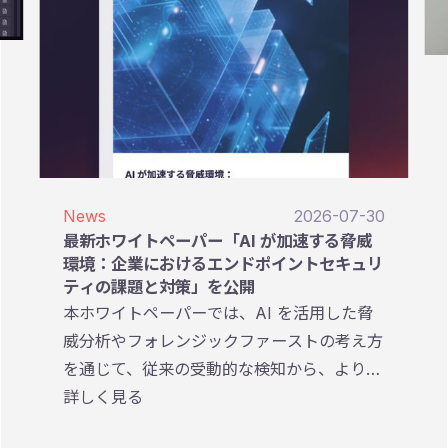
News
2026-07-30
最新ホワイトペーパー「AI が加速する脅威
環境：企業におけるエンドポイントセキュリ
ティの課題と対策」を公開
本ホワイトペーパーでは、AI を活用した脅
威分析やフォレンジックファーストの考え方
を通じて、従来の受動的な検知から、より迅
速かつ効果的なインシデント対応を実現する
詳しく見る
ための考え方やアプローチを解説していま