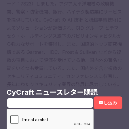
ード：7823）しました。アジア太平洋地域の政府機
関、警察・防衛機関、銀行、ハイテク製造業にサービス
を提供している。CyCraft の AI 技術 と機械学習技術に
よるソリューションが評価され、CID グループ とテマ
セク・ホールディングス旗下のパビリオンキャピタルか
ら強力なサポートを獲得し、また、国際的トップ研究機
構である Gartner、 IDC、Frost & Sullivan などから複
数の項目において評価を受けている他、国内外の著名な
賞をいくつも受賞している。また、国内外を含む複数の
セキュリティコミュニティ、カンファレンスに参画し、
長年にわたりセキュリティ業界の発展に尽力している。
CyCraft ニュースレター購読