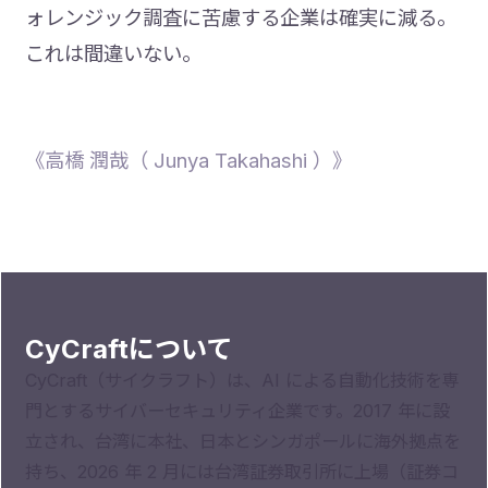
ォレンジック調査に苦慮する企業は確実に減る。
これは間違いない。
《高橋 潤哉（ Junya Takahashi ）》
CyCraftについて
CyCraft（サイクラフト）は、AI による自動化技術を専
門とするサイバーセキュリティ企業です。2017 年に設
立され、台湾に本社、日本とシンガポールに海外拠点を
持ち、2026 年 2 月には台湾証券取引所に上場（証券コ