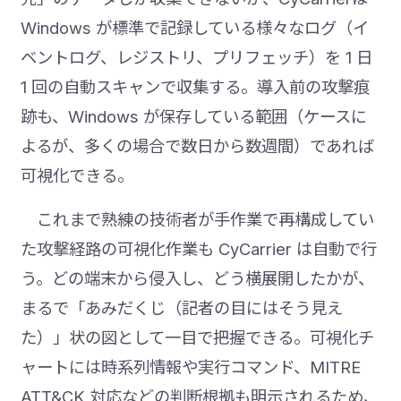
Windows が標準で記録している様々なログ（イ
ベントログ、レジストリ、プリフェッチ）を 1 日
1 回の自動スキャンで収集する。導入前の攻撃痕
跡も、Windows が保存している範囲（ケースに
よるが、多くの場合で数日から数週間）であれば
可視化できる。
これまで熟練の技術者が手作業で再構成してい
た攻撃経路の可視化作業も CyCarrier は自動で行
う。どの端末から侵入し、どう横展開したかが、
まるで「あみだくじ（記者の目にはそう見え
た）」状の図として一目で把握できる。可視化チ
ャートには時系列情報や実行コマンド、MITRE
ATT&CK 対応などの判断根拠も明示されるため、