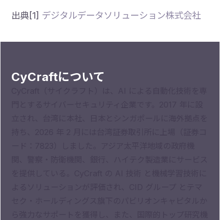
出典[1]
デジタルデータソリューション株式会社
CyCraftについて
CyCraft（サイクラフト）は、AI による自動化技術を専
門とするサイバーセキュリティ企業です。2017 年に設
立され、台湾に本社、日本とシンガポールに海外拠点を
持ち、2026 年 2 月には台湾証券取引所に上場（証券コ
ード：7823）しました。アジア太平洋地域の政府機
関、警察・防衛機関、銀行、ハイテク製造業にサービス
を提供している。CyCraft の AI 技術 と機械学習技術に
よるソリューションが評価され、CID グループ とテマ
セク・ホールディングス旗下のパビリオンキャピタルか
ら強力なサポートを獲得し、また、国際的トップ研究機