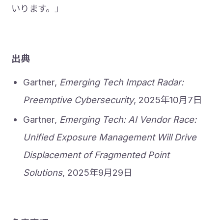
いります。」
出典
Gartner,
Emerging Tech Impact Radar:
Preemptive Cybersecurity
, 2025年10月7日
Gartner,
Emerging Tech: AI Vendor Race:
Unified Exposure Management Will Drive
Displacement of Fragmented Point
Solutions
, 2025年9月29日