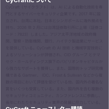
CyCraftについて
CyCraft（サイクラフト）は、AI による自動化技術を専
門とするサイバーセキュリティ企業です。2017 年に設
立され、台湾に本社、日本とシンガポールに海外拠点を
持ち、2026 年 2 月には台湾証券取引所に上場（証券コ
ード：7823）しました。アジア太平洋地域の政府機
関、警察・防衛機関、銀行、ハイテク製造業にサービス
を提供している。CyCraft の AI 技術 と機械学習技術に
よるソリューションが評価され、CID グループ とテマ
セク・ホールディングス旗下のパビリオンキャピタルか
ら強力なサポートを獲得し、また、国際的トップ研究機
構である Gartner、 IDC、Frost & Sullivan などから複
数の項目において評価を受けている他、国内外の著名な
賞をいくつも受賞している。また、国内外を含む複数の
セキュリティコミュニティ、カンファレンスに参画し、
長年にわたりセキュリティ業界の発展に尽力している。