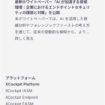
最新ホワイトペーパー「AI が加速する脅威
環境：企業におけるエンドポイントセキュリ
ティの課題と対策」を公開
本ホワイトペーパーでは、AI を活用した脅
威分析やフォレンジックファーストの考え方
を通じて、従来の受動的な検知から、より迅
速かつ効果的なインシデント対応を実現する
詳しく見る
ための考え方やアプローチを解説していま
す。
プラットフォーム
XCockpit Platform
XCockpit IASM
XCockpit Endpoint
XCockpit EASM