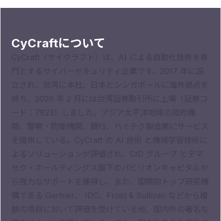
CyCraftについて
CyCraft（サイクラフト）は、AI による自動化技術を専
門とするサイバーセキュリティ企業です。2017 年に設
立され、台湾に本社、日本とシンガポールに海外拠点を
持ち、2026 年 2 月には台湾証券取引所に上場（証券コ
ード：7823）しました。アジア太平洋地域の政府機
関、警察・防衛機関、銀行、ハイテク製造業にサービス
を提供している。CyCraft の AI 技術 と機械学習技術に
よるソリューションが評価され、CID グループ とテマ
セク・ホールディングス旗下のパビリオンキャピタルか
ら強力なサポートを獲得し、また、国際的トップ研究機
構である Gartner、 IDC、Frost & Sullivan などから複
数の項目において評価を受けている他、国内外の著名な