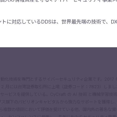
ントに対応しているDDSは、世界最先端の技術で、D
よる自動化技術を専門とするサイバーセキュリティ企業です。201
年 2 月には台湾証券取引所に上場（証券コード：7823）し
ビスを提供している。CyCraft の AI 技術 と機械学習
ィングス旗下のパビリオンキャピタルから強力なサポートを獲得
llivan などから複数の項目において評価を受けている他、国内外の
ィ、カンファレンスに参画し、長年にわたりセキュリティ業界