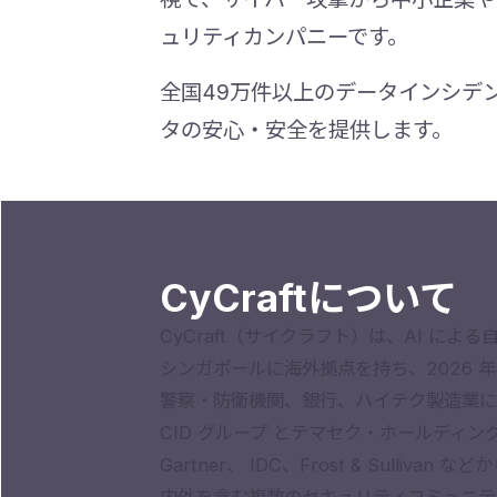
ュリティカンパニーです。
全国49万件以上のデータインシデ
タの安心・安全を提供します。
CyCraftについて
CyCraft（サイクラフト）は、AI に
シンガポールに海外拠点を持ち、2026 
警察・防衛機関、銀行、ハイテク製造業にサー
CID グループ とテマセク・ホールデ
Gartner、 IDC、Frost & Su
内外を含む複数のセキュリティコミュニテ