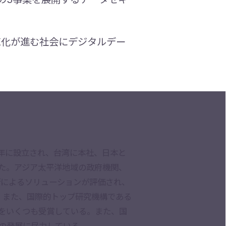
X化が進む社会にデジタルデー
7 年に設立され、台湾に本社、日本と
ました。アジア太平洋地域の政府機関、
技術によるソリューションが評価され、
し、また、国際的トップ研究機構である
著名な賞をいくつも受賞している。また、国
の発展に尽力している。