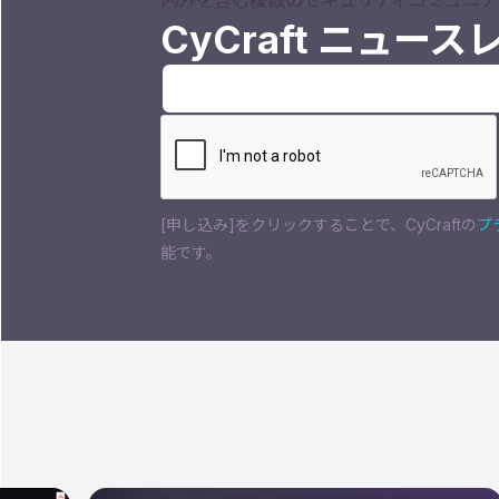
CyCraft ニュー
[申し込み]をクリックすることで、CyCraftの
プ
能です。