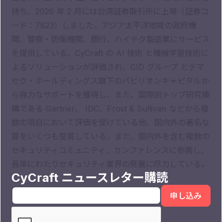
持ち、2026 年 2 月には台湾証券取引所に上場（証券コ
ード：7823）しました。アジア太平洋地域の政府機
関、警察・防衛機関、銀行、ハイテク製造業にサービス
を提供している。CyCraft の AI 技術 と機械学習技術に
よるソリューションが評価され、CID グループ とテマ
セク・ホールディングス旗下のパビリオンキャピタルか
ら強力なサポートを獲得し、また、国際的トップ研究機
構である Gartner、 IDC、Frost & Sullivan などから複
数の項目において評価を受けている他、国内外の著名な
賞をいくつも受賞している。また、国内外を含む複数の
セキュリティコミュニティ、カンファレンスに参画し、
長年にわたりセキュリティ業界の発展に尽力している。
CyCraft ニュースレター購読