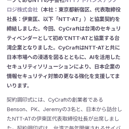
ープであるNTTの子会社
NTTアドバンステクノ
ロジ株式会社
（本社：東京都新宿区、代表取締役
社長：伊東匡、以下「NTT-AT」）と協業契約を
締結しました。今回、CyCraftは台湾のセキュリ
ティベンダーとして初めてNTT-ATと協業する台
湾企業となりました。CyCraftはNTT-ATと共に
日本市場への浸透を図るとともに、AIを活用した
セキュリティソリューションにより、日本企業の
情報セキュリティ対策の更なる強化を支援してま
いります。
契約調印式には、CyCraftの創業者である
Benson、PK、Jeremyの3名と、日本から訪台し
たNTT-ATの伊東匡代表取締役社長が出席しまし
た。契約調印式は、台湾で毎年開催されるサイバ