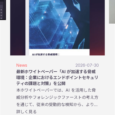
News
2026-07-30
最新ホワイトペーパー「AI が加速する脅威
環境：企業におけるエンドポイントセキュリ
ティの課題と対策」を公開
本ホワイトペーパーでは、AI を活用した脅
威分析やフォレンジックファーストの考え方
を通じて、従来の受動的な検知から、より迅
速かつ効果的なインシデント対応を実現する
詳しく見る