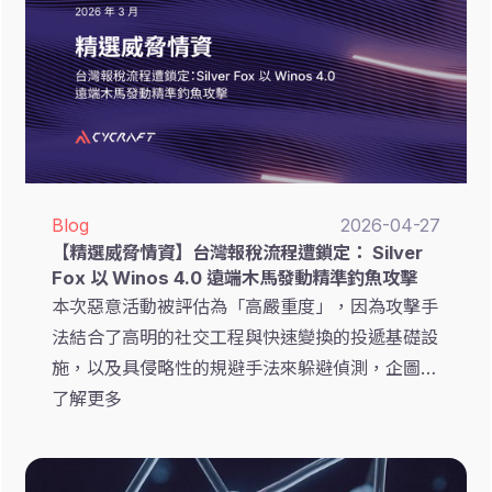
Blog
2026-04-27
【精選威脅情資】台灣報稅流程遭鎖定： Silver
Fox 以 Winos 4.0 遠端木馬發動精準釣魚攻擊
本次惡意活動被評估為「高嚴重度」，因為攻擊手
法結合了高明的社交工程與快速變換的投遞基礎設
施，以及具侵略性的規避手法來躲避偵測，企圖對
受害者進行長期的遠端控制。
了解更多