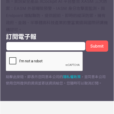
告。資訊安全產品 XCockpit AI 平台整合 XASM 三大防
禦：EASM 外部曝險預警、IASM 身分攻擊面監測，與
Endpoint 端點聯防，提供超前、即時的縱深防禦，擁有
政府、金融、半導體高科技產業的豐富實績與國際研調機
構認可。
訂閱電子報
點擊此按鈕，即表示您同意本公司的
隱私權政策
，並同意本公司
使用您所提供的資訊並寄送資訊給您。您隨時可以取消訂閱。