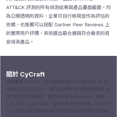
ATT&CK 評測的所有偵測結果與產品畫面截圖，均
為公開透明的資料，企業可自行檢視並作為評估的
依據，也推薦可以搭配 Gartner Peer Reviews 上
的實際用戶評價，來挑選出最合適與符合需求的資
安偵測產品。
關於 CyCraft
奧義賽博 (CyCraft，亦名奧義智慧科技) 是台灣上市 AI
資安科技公司 (7823)，專注於自動化威脅曝險管理與 AI
模型的資安防護技術。模型安全產品 XecGuard 專為
LLM 與 AI Agent 設計，提供多層次安全防護；XecART
AI 紅隊安全評測透過多輪攻防測試出具國際標準合規報