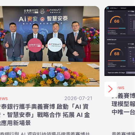
News
奧義賽博入
ews
2026-07-21
理模型
泰銀行攜手奧義賽博 啟動「AI 資
中唯一
．智慧安泰」戰略合作 拓展 AI 金
融應用新場景
泰銀行與 AI 資安科技領導品牌奧義賽博共
奧義賽博獲