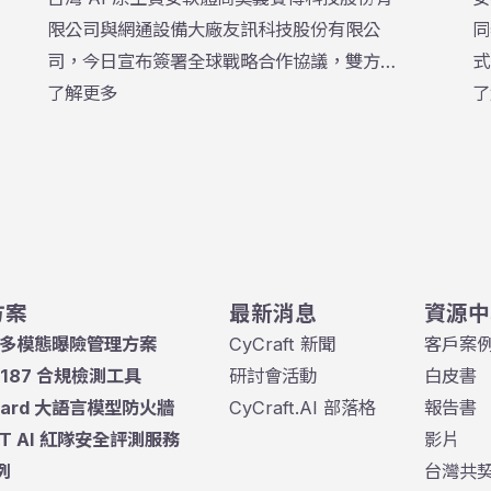
限公司與網通設備大廠友訊科技股份有限公
同
司，今日宣布簽署全球戰略合作協議，雙方將
式
結合網通設備與 AI 資安治理領域的技術能
了解更多
了
量，共同開拓機器人、無人機、智慧載具、雲
端平台等新興應用市場的商機。此次合作為雙
方首度就全球市場建立長期且全面之戰略夥伴
關係，象徵台灣網通與AI資安兩大指標企業攜
手，共同搶進下一波智慧應用浪潮下的百工百
業資安、可信AI治理、暨無人載具安防之需求
方案
最新消息
資源中
缺口。
M 多模態曝險管理方案
CyCraft 新聞
客戶案
 E187 合規檢測工具
研討會活動
白皮書
uard 大語言模型防火牆
CyCraft.AI 部落格
報告書
RT AI 紅隊安全評測服務
影片
例
台灣共