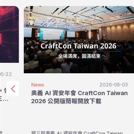
05-22
News
2026-08-03
高，領
奧義 AI 資安年會 CraftCon Taiwan
三支
2026 公開版簡報開放下載
開
第三屆奧義 AI 資安年會 CraftCon Taiwan