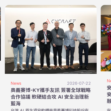
N
News
2026-07-22
安
奧義賽博-KY攜手友訊 簽署全球戰略
安
合作協議 軟硬結合攻 AI 安全治理新
藍海
台灣 AI 原生資安軟體商奧義賽博科技股份有
安