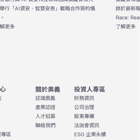
舉行「AI資安．智慧安泰」戰略合作簽約儀
錄於最新報告《
。
Race: Rea
解更多
Providers
了解更多
在這份聚焦 A
Model
商（Samp
專注資安
心
關於奧義
投資人專區
例
認識奧義
財務資訊
產業認證
公司治理
人才招募
股東專欄
聯絡我們
法說會資訊
契專區
ESG 企業永續