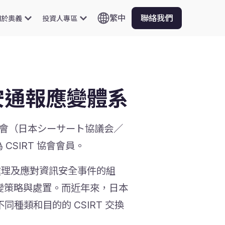
繁中
聯絡我們
關於奧義
投資人專區
安通報應變體系
T 協會（日本シーサート協議会／
 CSIRT 協會會員。
小組）泛指處理及應對資訊安全事件的組
變策略與處置。而近年來，日本
同種類和目的的 CSIRT 交換