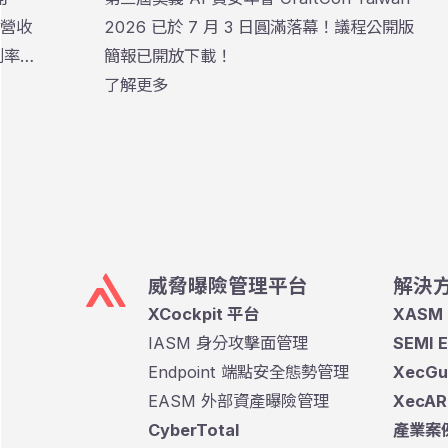
併營收
2026 已於 7 月 3 日圓滿落幕！議程公開版
毛利率達
簡報已開放下載！
One
了解更多
不淡的
威脅曝險管理平台
解決
XCockpit 平台
XAS
IASM 身分攻擊面管理
SEMI
Endpoint 端點安全態勢管理
XecG
EASM 外部資產曝險管理
XecA
CyberTotal
產業案