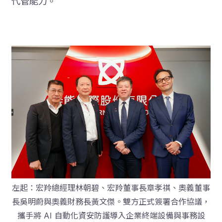
代管能力。
左起：宏羚總經理林朝碧、宏羚董事長章孝祺、奧義董事
長吳明蔚與奧義財務長黃文傑。雙方正式簽署合作協議，
攜手將 AI 自動化資安防護導入企業終端設備與事務設