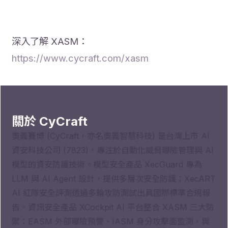
深入了解 XASM：
https://www.cycraft.com/xasm
關於 CyCraft
奧義賽博 (CyCraft，亦名奧義智慧科技) 是台灣上市 AI
資安科技公司 (7823)，專注於自動化威脅曝險管理與 AI
模型的資安防護技術。模型安全產品 XecGuard 專為
LLM 與 AI Agent 設計，提供多層次安全防護；XecART
AI 紅隊安全評測透過多輪攻防測試出具國際標準合規報
告。資訊安全產品 XCockpit AI 平台整合 XASM 三大防
禦：EASM 外部曝險預警、IASM 身分攻擊面監測，與