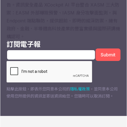
告。資訊安全產品 XCockpit AI 平台整合 XASM 三大防
禦：EASM 外部曝險預警、IASM 身分攻擊面監測，與
Endpoint 端點聯防，提供超前、即時的縱深防禦，擁有
政府、金融、半導體高科技產業的豐富實績與國際研調機
構認可。
訂閱電子報
點擊此按鈕，即表示您同意本公司的
隱私權政策
，並同意本公司
使用您所提供的資訊並寄送資訊給您。您隨時可以取消訂閱。