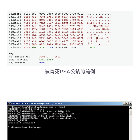
被寫死RSA公鑰的範例