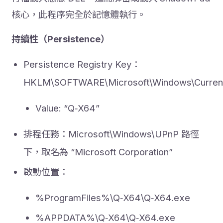
核心，此程序完全於記憶體執行。
持續性（Persistence）
Persistence Registry Key：
HKLM\SOFTWARE\Microsoft\Windows\Current
Value: “Q‑X64”
排程任務：Microsoft\Windows\UPnP 路徑
下，取名為 “Microsoft Corporation”
‍啟動位置：
%ProgramFiles%\Q‑X64\Q‑X64.exe
%APPDATA%\Q‑X64\Q‑X64.exe