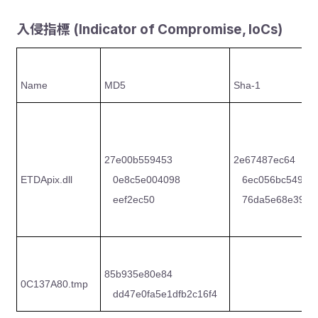
入侵指標 (Indicator of Compromise, IoCs)
Name
MD5
Sha-1
27e00b559453
2e67487ec64
ETDApix.dll
0e8c5e004098
6ec056bc549
eef2ec50
76da5e68e395
85b935e80e84
0C137A80.tmp
dd47e0fa5e1dfb2c16f4