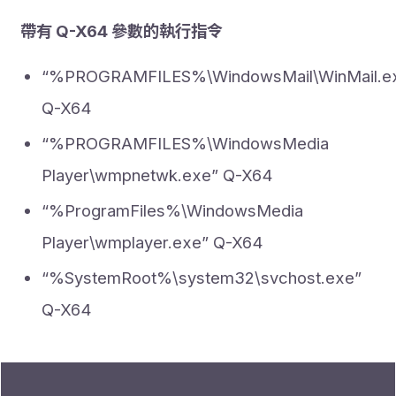
帶有 Q-X64 參數的執行指令
“%PROGRAMFILES%\WindowsMail\WinMail.e
Q-X64
“%PROGRAMFILES%\WindowsMedia
Player\wmpnetwk.exe” Q-X64
“%ProgramFiles%\WindowsMedia
Player\wmplayer.exe” Q-X64
“%SystemRoot%\system32\svchost.exe”
Q-X64