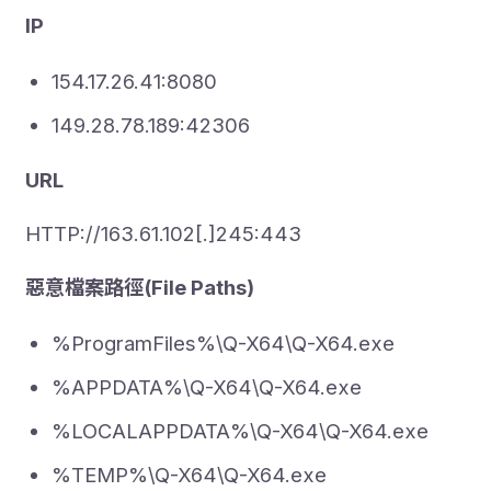
IP
154.17.26.41:8080
149.28.78.189:42306
URL
HTTP://163.61.102[.]245:443
惡意檔案路徑(File Paths)
%ProgramFiles%\Q-X64\Q-X64.exe
%APPDATA%\Q-X64\Q-X64.exe
%LOCALAPPDATA%\Q-X64\Q-X64.exe
%TEMP%\Q-X64\Q-X64.exe