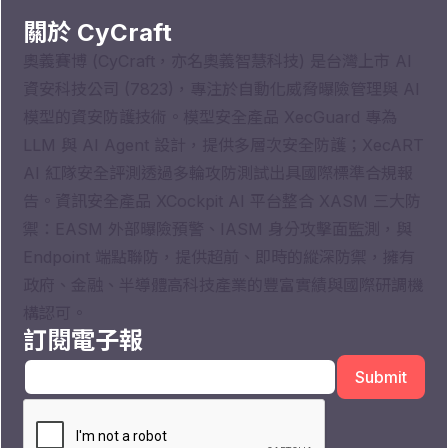
關於 CyCraft
奧義賽博 (CyCraft，亦名奧義智慧科技) 是台灣上市 AI
資安科技公司 (7823)，專注於自動化威脅曝險管理與 AI
模型的資安防護技術。模型安全產品 XecGuard 專為
LLM 與 AI Agent 設計，提供多層次安全防護；XecART
AI 紅隊安全評測透過多輪攻防測試出具國際標準合規報
告。資訊安全產品 XCockpit AI 平台整合 XASM 三大防
禦：EASM 外部曝險預警、IASM 身分攻擊面監測，與
Endpoint 端點聯防，提供超前、即時的縱深防禦，擁有
政府、金融、半導體高科技產業的豐富實績與國際研調機
構認可。
訂閱電子報